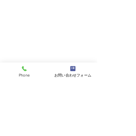
Phone
お問い合わせフォーム
コメント
コメントを追加…
ゴールデンウイーク休業
宮坂土木リサイ
日
ント 令